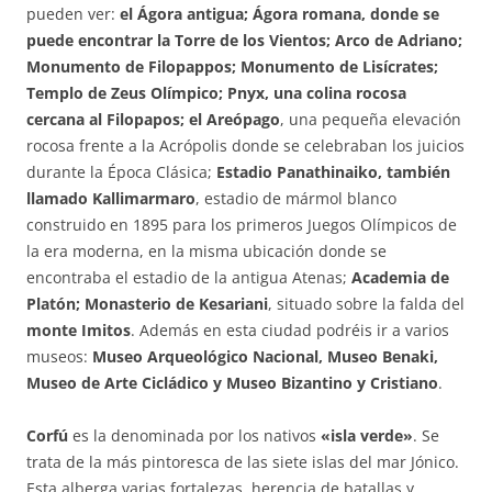
pueden ver:
el Ágora antigua; Ágora romana, donde se
puede encontrar la Torre de los Vientos; Arco de Adriano;
Monumento de Filopappos; Monumento de Lisícrates;
Templo de Zeus Olímpico; Pnyx, una colina rocosa
cercana al Filopapos; el Areópago
, una pequeña elevación
rocosa frente a la Acrópolis donde se celebraban los juicios
durante la Época Clásica;
Estadio Panathinaiko, también
llamado Kallimarmaro
, estadio de mármol blanco
construido en 1895 para los primeros Juegos Olímpicos de
la era moderna, en la misma ubicación donde se
encontraba el estadio de la antigua Atenas;
Academia de
Platón; Monasterio de Kesariani
, situado sobre la falda del
monte Imitos
. Además en esta ciudad podréis ir a varios
museos:
Museo Arqueológico Nacional, Museo Benaki,
Museo de Arte Cicládico y Museo Bizantino y Cristiano
.
Corfú
es la denominada por los nativos
«isla verde»
. Se
trata de la más pintoresca de las siete islas del mar Jónico.
Esta alberga varias fortalezas, herencia de batallas y