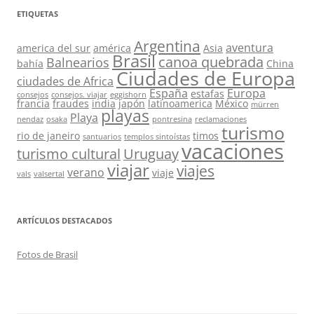
ETIQUETAS
Argentina
aventura
america del sur
américa
Asia
Brasil
canoa quebrada
Balnearios
bahía
China
Ciudades de Europa
ciudades de Africa
España
Europa
estafas
consejos
consejos. viajar
eggishorn
francia
fraudes
india
japón
latinoamerica
México
mürren
playas
Playa
nendaz
osaka
pontresina
reclamaciones
turismo
rio de janeiro
timos
santuarios
templos sintoístas
vacaciones
turismo cultural
Uruguay
viajar
viajes
verano
viaje
vals
valsertal
ARTÍCULOS DESTACADOS
Fotos de Brasil