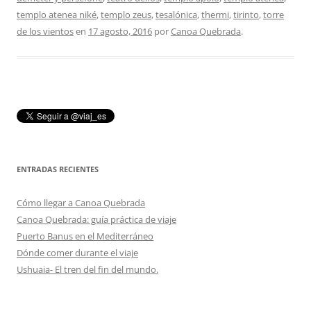
templo atenea niké
,
templo zeus
,
tesalónica
,
thermi
,
tirinto
,
torre
de los vientos
en
17 agosto, 2016
por
Canoa Quebrada
.
ENTRADAS RECIENTES
Cómo llegar a Canoa Quebrada
Canoa Quebrada: guía práctica de viaje
Puerto Banus en el Mediterráneo
Dónde comer durante el viaje
Ushuaia- El tren del fin del mundo.