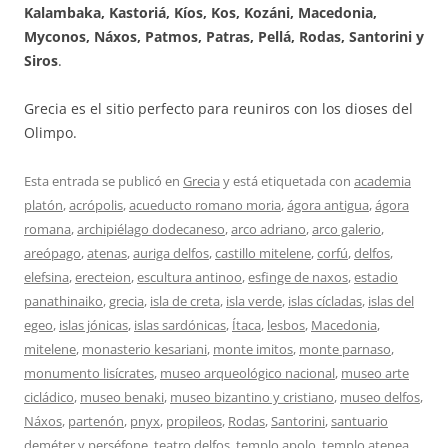
Kalambaka, Kastoriá, Kíos, Kos, Kozáni, Macedonia,
Myconos, Náxos, Patmos, Patras, Pellá, Rodas, Santorini y
Siros
.
Grecia es el sitio perfecto para reuniros con los dioses del
Olimpo.
Esta entrada se publicó en
Grecia
y está etiquetada con
academia
platón
,
acrópolis
,
acueducto romano moria
,
ágora antigua
,
ágora
romana
,
archipiélago dodecaneso
,
arco adriano
,
arco galerio
,
areópago
,
atenas
,
auriga delfos
,
castillo mitelene
,
corfú
,
delfos
,
elefsina
,
erecteion
,
escultura antinoo
,
esfinge de naxos
,
estadio
panathinaiko
,
grecia
,
isla de creta
,
isla verde
,
islas cícladas
,
islas del
egeo
,
islas jónicas
,
islas sardónicas
,
Ítaca
,
lesbos
,
Macedonia
,
mitelene
,
monasterio kesariani
,
monte imitos
,
monte parnaso
,
monumento lisícrates
,
museo arqueológico nacional
,
museo arte
cicládico
,
museo benaki
,
museo bizantino y cristiano
,
museo delfos
,
Náxos
,
partenón
,
pnyx
,
propileos
,
Rodas
,
Santorini
,
santuario
deméter y perséfone
,
teatro delfos
,
templo apolo
,
templo atenea
,