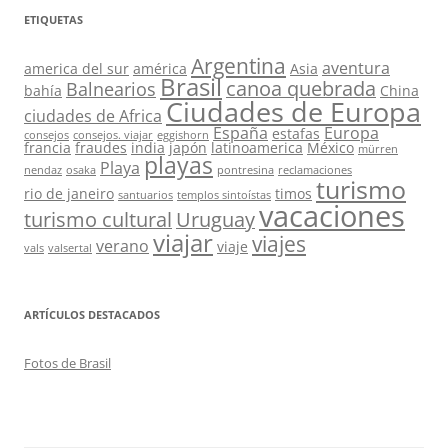
ETIQUETAS
Argentina
aventura
america del sur
américa
Asia
Brasil
canoa quebrada
Balnearios
bahía
China
Ciudades de Europa
ciudades de Africa
España
Europa
estafas
consejos
consejos. viajar
eggishorn
francia
fraudes
india
japón
latinoamerica
México
mürren
playas
Playa
nendaz
osaka
pontresina
reclamaciones
turismo
rio de janeiro
timos
santuarios
templos sintoístas
vacaciones
turismo cultural
Uruguay
viajar
viajes
verano
viaje
vals
valsertal
ARTÍCULOS DESTACADOS
Fotos de Brasil