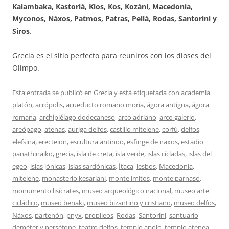
Kalambaka, Kastoriá, Kíos, Kos, Kozáni, Macedonia,
Myconos, Náxos, Patmos, Patras, Pellá, Rodas, Santorini y
Siros
.
Grecia es el sitio perfecto para reuniros con los dioses del
Olimpo.
Esta entrada se publicó en
Grecia
y está etiquetada con
academia
platón
,
acrópolis
,
acueducto romano moria
,
ágora antigua
,
ágora
romana
,
archipiélago dodecaneso
,
arco adriano
,
arco galerio
,
areópago
,
atenas
,
auriga delfos
,
castillo mitelene
,
corfú
,
delfos
,
elefsina
,
erecteion
,
escultura antinoo
,
esfinge de naxos
,
estadio
panathinaiko
,
grecia
,
isla de creta
,
isla verde
,
islas cícladas
,
islas del
egeo
,
islas jónicas
,
islas sardónicas
,
Ítaca
,
lesbos
,
Macedonia
,
mitelene
,
monasterio kesariani
,
monte imitos
,
monte parnaso
,
monumento lisícrates
,
museo arqueológico nacional
,
museo arte
cicládico
,
museo benaki
,
museo bizantino y cristiano
,
museo delfos
,
Náxos
,
partenón
,
pnyx
,
propileos
,
Rodas
,
Santorini
,
santuario
deméter y perséfone
,
teatro delfos
,
templo apolo
,
templo atenea
,