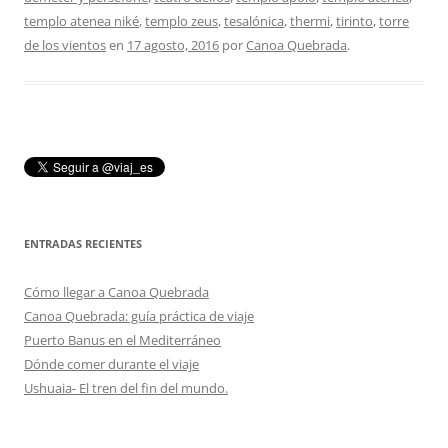
templo atenea niké
,
templo zeus
,
tesalónica
,
thermi
,
tirinto
,
torre
de los vientos
en
17 agosto, 2016
por
Canoa Quebrada
.
ENTRADAS RECIENTES
Cómo llegar a Canoa Quebrada
Canoa Quebrada: guía práctica de viaje
Puerto Banus en el Mediterráneo
Dónde comer durante el viaje
Ushuaia- El tren del fin del mundo.