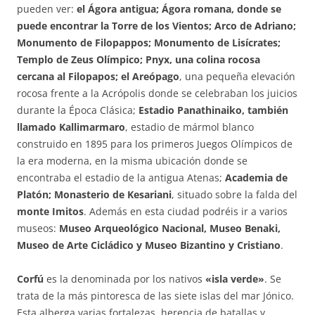
pueden ver:
el Ágora antigua; Ágora romana, donde se
puede encontrar la Torre de los Vientos; Arco de Adriano;
Monumento de Filopappos; Monumento de Lisícrates;
Templo de Zeus Olímpico; Pnyx, una colina rocosa
cercana al Filopapos; el Areópago
, una pequeña elevación
rocosa frente a la Acrópolis donde se celebraban los juicios
durante la Época Clásica;
Estadio Panathinaiko, también
llamado Kallimarmaro
, estadio de mármol blanco
construido en 1895 para los primeros Juegos Olímpicos de
la era moderna, en la misma ubicación donde se
encontraba el estadio de la antigua Atenas;
Academia de
Platón; Monasterio de Kesariani
, situado sobre la falda del
monte Imitos
. Además en esta ciudad podréis ir a varios
museos:
Museo Arqueológico Nacional, Museo Benaki,
Museo de Arte Cicládico y Museo Bizantino y Cristiano
.
Corfú
es la denominada por los nativos
«isla verde»
. Se
trata de la más pintoresca de las siete islas del mar Jónico.
Esta alberga varias fortalezas, herencia de batallas y