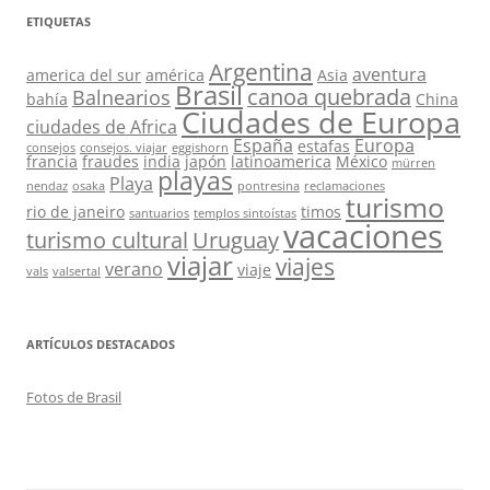
ETIQUETAS
Argentina
aventura
america del sur
américa
Asia
Brasil
canoa quebrada
Balnearios
bahía
China
Ciudades de Europa
ciudades de Africa
España
Europa
estafas
consejos
consejos. viajar
eggishorn
francia
fraudes
india
japón
latinoamerica
México
mürren
playas
Playa
nendaz
osaka
pontresina
reclamaciones
turismo
rio de janeiro
timos
santuarios
templos sintoístas
vacaciones
turismo cultural
Uruguay
viajar
viajes
verano
viaje
vals
valsertal
ARTÍCULOS DESTACADOS
Fotos de Brasil