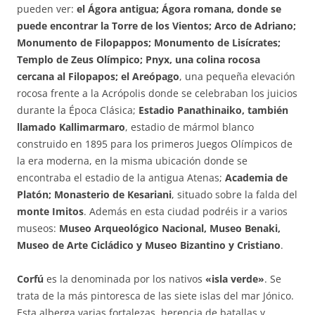
pueden ver:
el Ágora antigua; Ágora romana, donde se
puede encontrar la Torre de los Vientos; Arco de Adriano;
Monumento de Filopappos; Monumento de Lisícrates;
Templo de Zeus Olímpico; Pnyx, una colina rocosa
cercana al Filopapos; el Areópago
, una pequeña elevación
rocosa frente a la Acrópolis donde se celebraban los juicios
durante la Época Clásica;
Estadio Panathinaiko, también
llamado Kallimarmaro
, estadio de mármol blanco
construido en 1895 para los primeros Juegos Olímpicos de
la era moderna, en la misma ubicación donde se
encontraba el estadio de la antigua Atenas;
Academia de
Platón; Monasterio de Kesariani
, situado sobre la falda del
monte Imitos
. Además en esta ciudad podréis ir a varios
museos:
Museo Arqueológico Nacional, Museo Benaki,
Museo de Arte Cicládico y Museo Bizantino y Cristiano
.
Corfú
es la denominada por los nativos
«isla verde»
. Se
trata de la más pintoresca de las siete islas del mar Jónico.
Esta alberga varias fortalezas, herencia de batallas y