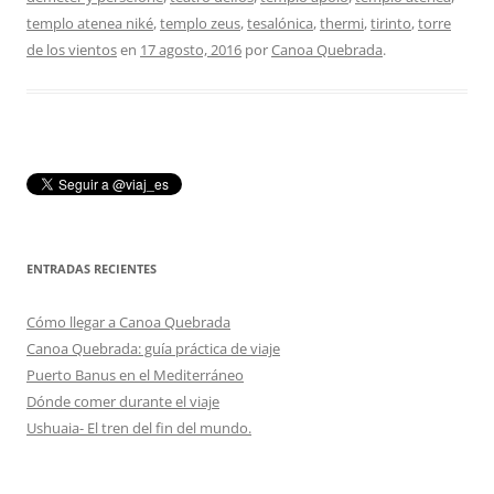
templo atenea niké
,
templo zeus
,
tesalónica
,
thermi
,
tirinto
,
torre
de los vientos
en
17 agosto, 2016
por
Canoa Quebrada
.
ENTRADAS RECIENTES
Cómo llegar a Canoa Quebrada
Canoa Quebrada: guía práctica de viaje
Puerto Banus en el Mediterráneo
Dónde comer durante el viaje
Ushuaia- El tren del fin del mundo.