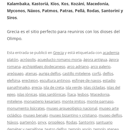
Kalambaka, Kastoriá, Kíos, Kos, Kozáni, Macedonia,
Myconos, Náxos, Patmos, Patras, Pellá, Rodas, Santorini y
Siros
.
Grecia es el sitio perfecto para reuniros con los dioses del
Olimpo.
Esta entrada se publicó en
Grecia
y está etiquetada con
academia
platón
,
acrópolis
,
acueducto romano moria
,
ágora antigua
,
ágora
romana
,
archipiélago dodecaneso
,
arco adriano
,
arco galerio
,
areópago
,
atenas
,
auriga delfos
,
castillo mitelene
,
corfú
,
delfos
,
elefsina
,
erecteion
,
escultura antinoo
,
esfinge de naxos
,
estadio
panathinaiko
,
grecia
,
isla de creta
,
isla verde
,
islas cícladas
,
islas del
egeo
,
islas jónicas
,
islas sardónicas
,
Ítaca
,
lesbos
,
Macedonia
,
mitelene
,
monasterio kesariani
,
monte imitos
,
monte parnaso
,
monumento lisícrates
,
museo arqueológico nacional
,
museo arte
cicládico
,
museo benaki
,
museo bizantino y cristiano
,
museo delfos
,
Náxos
,
partenón
,
pnyx
,
propileos
,
Rodas
,
Santorini
,
santuario
deméter y perséfone
,
teatro delfos
,
templo apolo
,
templo atenea
,