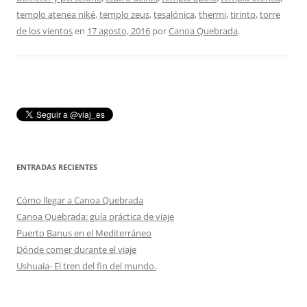
templo atenea niké
,
templo zeus
,
tesalónica
,
thermi
,
tirinto
,
torre
de los vientos
en
17 agosto, 2016
por
Canoa Quebrada
.
ENTRADAS RECIENTES
Cómo llegar a Canoa Quebrada
Canoa Quebrada: guía práctica de viaje
Puerto Banus en el Mediterráneo
Dónde comer durante el viaje
Ushuaia- El tren del fin del mundo.