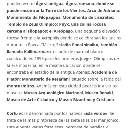
pueden ver:
el Ágora antigua; Ágora romana, donde se
puede encontrar la Torre de los Vientos; Arco de Adriano;
Monumento de Filopappos; Monumento de Lisícrates;
Templo de Zeus Olímpico; Pnyx, una colina rocosa
cercana al Filopapos; el Areópago
, una pequeña elevación
rocosa frente a la Acrópolis donde se celebraban los juicios
durante la Época Clásica;
Estadio Panathinaiko, también
llamado Kallimarmaro
, estadio de mármol blanco
construido en 1895 para los primeros Juegos Olímpicos de
la era moderna, en la misma ubicación donde se
encontraba el estadio de la antigua Atenas;
Academia de
Platón; Monasterio de Kesariani
, situado sobre la falda del
monte Imitos
. Además en esta ciudad podréis ir a varios
museos:
Museo Arqueológico Nacional, Museo Benaki,
Museo de Arte Cicládico y Museo Bizantino y Cristiano
.
Corfú
es la denominada por los nativos
«isla verde»
. Se
trata de la más pintoresca de las siete islas del mar Jónico.
Esta alberga varias fortalezas, herencia de batallas y