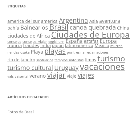
ETIQUETAS
Argentina
aventura
america del sur
américa
Asia
Brasil
canoa quebrada
Balnearios
bahía
China
Ciudades de Europa
ciudades de Africa
España
Europa
estafas
consejos
consejos. viajar
eggishorn
francia
fraudes
india
japón
latinoamerica
México
mürren
playas
Playa
nendaz
osaka
pontresina
reclamaciones
turismo
rio de janeiro
timos
santuarios
templos sintoístas
vacaciones
turismo cultural
Uruguay
viajar
viajes
verano
viaje
vals
valsertal
ARTÍCULOS DESTACADOS
Fotos de Brasil