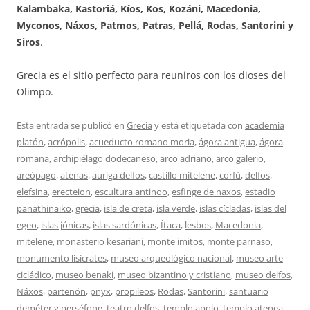
Kalambaka, Kastoriá, Kíos, Kos, Kozáni, Macedonia,
Myconos, Náxos, Patmos, Patras, Pellá, Rodas, Santorini y
Siros
.
Grecia es el sitio perfecto para reuniros con los dioses del
Olimpo.
Esta entrada se publicó en
Grecia
y está etiquetada con
academia
platón
,
acrópolis
,
acueducto romano moria
,
ágora antigua
,
ágora
romana
,
archipiélago dodecaneso
,
arco adriano
,
arco galerio
,
areópago
,
atenas
,
auriga delfos
,
castillo mitelene
,
corfú
,
delfos
,
elefsina
,
erecteion
,
escultura antinoo
,
esfinge de naxos
,
estadio
panathinaiko
,
grecia
,
isla de creta
,
isla verde
,
islas cícladas
,
islas del
egeo
,
islas jónicas
,
islas sardónicas
,
Ítaca
,
lesbos
,
Macedonia
,
mitelene
,
monasterio kesariani
,
monte imitos
,
monte parnaso
,
monumento lisícrates
,
museo arqueológico nacional
,
museo arte
cicládico
,
museo benaki
,
museo bizantino y cristiano
,
museo delfos
,
Náxos
,
partenón
,
pnyx
,
propileos
,
Rodas
,
Santorini
,
santuario
deméter y perséfone
,
teatro delfos
,
templo apolo
,
templo atenea
,