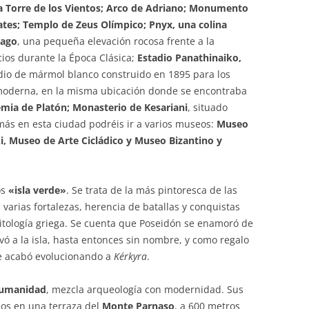
a Torre de los Vientos; Arco de Adriano; Monumento
tes; Templo de Zeus Olímpico; Pnyx, una colina
pago
, una pequeña elevación rocosa frente a la
cios durante la Época Clásica;
Estadio Panathinaiko,
adio de mármol blanco construido en 1895 para los
 moderna, en la misma ubicación donde se encontraba
mia de Platón; Monasterio de Kesariani
, situado
más en esta ciudad podréis ir a varios museos:
Museo
, Museo de Arte Cicládico y Museo Bizantino y
os
«isla verde»
. Se trata de la más pintoresca de las
a varias fortalezas, herencia de batallas y conquistas
itología griega. Se cuenta que Poseidón se enamoró de
levó a la isla, hasta entonces sin nombre, y como regalo
e acabó evolucionando a
Kérkyra
.
 Humanidad
, mezcla arqueología con modernidad. Sus
dos en una terraza del
Monte Parnaso
, a 600 metros