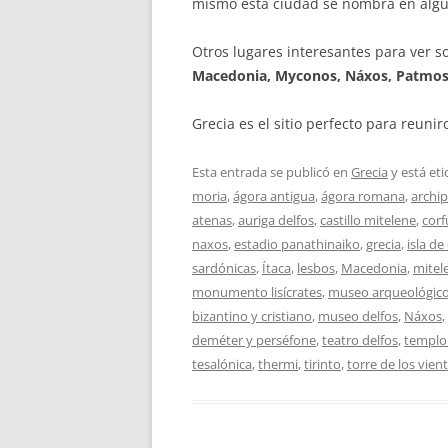
mismo esta ciudad se nombra en algu
Otros lugares interesantes para ver s
Macedonia, Myconos, Náxos, Patmos, P
Grecia es el sitio perfecto para reunir
Esta entrada se publicó en
Grecia
y está et
moria
,
ágora antigua
,
ágora romana
,
archi
atenas
,
auriga delfos
,
castillo mitelene
,
corf
naxos
,
estadio panathinaiko
,
grecia
,
isla de
sardónicas
,
Ítaca
,
lesbos
,
Macedonia
,
mitel
monumento lisícrates
,
museo arqueológico
bizantino y cristiano
,
museo delfos
,
Náxos
,
deméter y perséfone
,
teatro delfos
,
templo
tesalónica
,
thermi
,
tirinto
,
torre de los vien