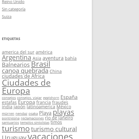
Reino Unido
Sin categoría
Suiza
ETIQUETAS
america del sur
américa
Argentina
aventura
Asia
bahía
Brasil
Balnearios
canoa quebrada
China
ciudades de Africa
Ciudades de
Europa
España
consejos
consejos. viajar
eggishorn
Europa
estafas
francia
fraudes
india
japón
latinoamerica
México
playas
Playa
mürren
nendaz
osaka
rio de janeiro
pontresina
reclamaciones
timos
santuarios
templos sintoístas
turismo
turismo cultural
vacaciones
Uruguay