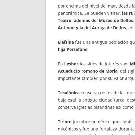
por encima del nivel del mar, desde l
panorámica. Se pueden visitar:
las ru
Teatro; además del Museo de Delfos, e
Antinoo y la del Auriga de Delfos
, en
Elefsina
fue una antigua población q
hija Perséfone
.
En
Lesbos
los sitios de interés son:
Mi
Acueducto romano de Moria
, del sigl
importante también por su valor arqu
Tesalónica
conserva restos de las mura
baja está la antigua ciudad turca, de
conserva iglesias bizantinas así como
Tirinto
(nombre homérico que signific
micénicos y fue una fortaleza durant