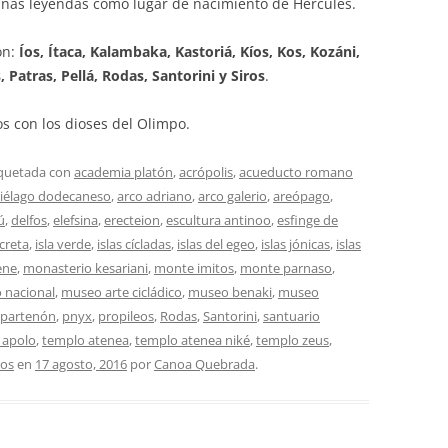
nas leyendas como lugar de nacimiento de Hércules.
on:
Íos, Ítaca, Kalambaka, Kastoriá, Kíos, Kos, Kozáni,
atras, Pellá, Rodas, Santorini y Siros
.
os con los dioses del Olimpo.
iquetada con
academia platón
,
acrópolis
,
acueducto romano
piélago dodecaneso
,
arco adriano
,
arco galerio
,
areópago
,
ú
,
delfos
,
elefsina
,
erecteion
,
escultura antinoo
,
esfinge de
 creta
,
isla verde
,
islas cícladas
,
islas del egeo
,
islas jónicas
,
islas
ene
,
monasterio kesariani
,
monte imitos
,
monte parnaso
,
 nacional
,
museo arte cicládico
,
museo benaki
,
museo
partenón
,
pnyx
,
propileos
,
Rodas
,
Santorini
,
santuario
 apolo
,
templo atenea
,
templo atenea niké
,
templo zeus
,
tos
en
17 agosto, 2016
por
Canoa Quebrada
.