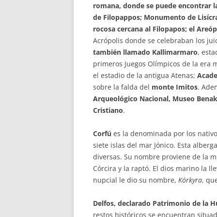
romana, donde se puede encontrar l
de Filopappos; Monumento de Lisícra
rocosa cercana al Filopapos; el Areó
Acrópolis donde se celebraban los jui
también llamado Kallimarmaro
, est
primeros Juegos Olímpicos de la era
el estadio de la antigua Atenas;
Acade
sobre la falda del
monte Imitos
. Ade
Arqueológico Nacional, Museo Benaki
Cristiano
.
Corfú
es la denominada por los nativ
siete islas del mar Jónico. Esta alberg
diversas. Su nombre proviene de la m
Córcira y la raptó. El dios marino la l
nupcial le dio su nombre,
Kórkyra
, qu
Delfos, declarado Patrimonio de la
restos históricos se encuentran situa