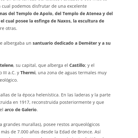
a cual podemos disfrutar de una excelente
inas del Templo de Apolo, del Templo de Atenea y del
l cual posee la esfinge de Naxos, la escultura de
tre otras.
ue albergaba un
santuario dedicado a Deméter y a su
telene
, su capital, que alberga el
Castillo
; y el
o III a.C. y
Thermi
, una zona de aguas termales muy
eológico.
llas de la época helenística. En las laderas y la parte
struida en 1917, reconstruida posteriormente y que
 el
arco de Galerio
.
a grandes murallas), posee restos arqueológicos
e más de 7.000 años desde la Edad de Bronce. Así