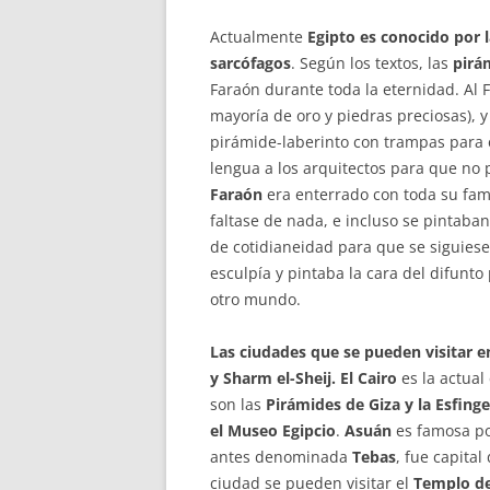
Actualmente
Egipto es conocido por la
sarcófagos
. Según los textos, las
pirá
Faraón durante toda la eternidad. Al 
mayoría de oro y piedras preciosas), 
pirámide-laberinto con trampas para ev
lengua a los arquitectos para que no 
Faraón
era enterrado con toda su famil
faltase de nada, e incluso se pintaba
de cotidianeidad para que se siguiese
esculpía y pintaba la cara del difunto
otro mundo.
Las ciudades que se pueden visitar en
y Sharm el-Sheij.
El Cairo
es la actual
son las
Pirámides de Giza y la Esfinge
el Museo Egipcio
.
Asuán
es famosa po
antes denominada
Tebas
, fue capita
ciudad se pueden visitar el
Templo de 