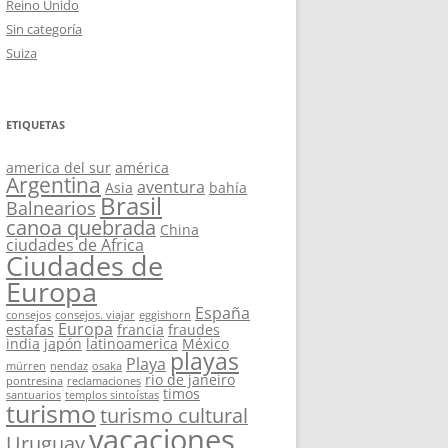
Reino Unido
Sin categoría
Suiza
ETIQUETAS
america del sur
américa
Argentina
aventura
Asia
bahía
Brasil
Balnearios
canoa quebrada
China
ciudades de Africa
Ciudades de
Europa
España
consejos
consejos. viajar
eggishorn
Europa
estafas
francia
fraudes
india
japón
latinoamerica
México
playas
Playa
mürren
nendaz
osaka
rio de janeiro
pontresina
reclamaciones
timos
santuarios
templos sintoístas
turismo
turismo cultural
vacaciones
Uruguay