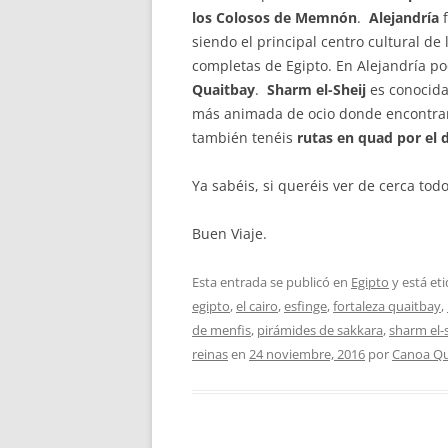
los Colosos de Memnón
.
Alejandría
siendo el principal centro cultural de
completas de Egipto. En Alejandría po
Quaitbay
.
Sharm el-Sheij
es conocida
más animada de ocio donde encontrare
también tenéis
rutas en quad por el 
Ya sabéis, si queréis ver de cerca tod
Buen Viaje.
Esta entrada se publicó en
Egipto
y está et
egipto
,
el cairo
,
esfinge
,
fortaleza quaitbay
,
de menfis
,
pirámides de sakkara
,
sharm el-s
reinas
en
24 noviembre, 2016
por
Canoa Q