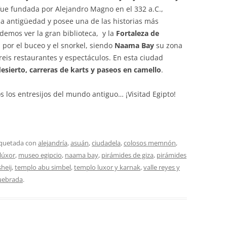
fue fundada por Alejandro Magno en el 332 a.C.,
 la antigüedad y posee una de las historias más
demos ver la gran biblioteca, y la
Fortaleza de
 por el buceo y el snorkel, siendo
Naama Bay
su zona
is restaurantes y espectáculos. En esta ciudad
desierto, carreras de karts y paseos en camello
.
os los entresijos del mundo antiguo… ¡Visitad Egipto!
iquetada con
alejandría
,
asuán
,
ciudadela
,
colosos memnón
,
lúxor
,
museo egipcio
,
naama bay
,
pirámides de giza
,
pirámides
heij
,
templo abu simbel
,
templo luxor y karnak
,
valle reyes y
uebrada
.