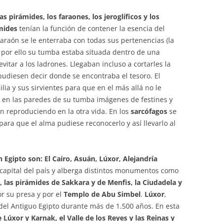
s pirámides, los faraones, los jeroglíficos y los
mides
tenían la función de contener la esencia del
Faraón se le enterraba con todas sus pertenencias (la
y por ello su tumba estaba situada dentro de una
itar a los ladrones. Llegaban incluso a cortarles la
pudiesen decir donde se encontraba el tesoro. El
ia y sus sirvientes para que en el más allá no le
n en las paredes de su tumba imágenes de festines y
n reproduciendo en la otra vida. En los
sarcófagos
se
 para que el alma pudiese reconocerlo y así llevarlo al
 Egipto son: El Cairo, Asuán, Lúxor, Alejandría
 capital del país y alberga distintos monumentos como
, las pirámides de Sakkara y de Menfis, la Ciudadela y
r su presa y por el
Templo de Abu Simbel
.
Lúxor
,
l del Antiguo Egipto durante más de 1.500 años. En esta
Lúxor y Karnak, el Valle de los Reyes y las Reinas y