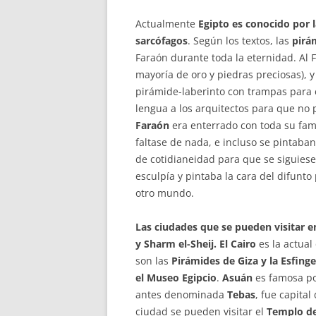
Actualmente
Egipto es conocido por la
sarcófagos
. Según los textos, las
pirá
Faraón durante toda la eternidad. Al 
mayoría de oro y piedras preciosas), 
pirámide-laberinto con trampas para ev
lengua a los arquitectos para que no 
Faraón
era enterrado con toda su famil
faltase de nada, e incluso se pintaba
de cotidianeidad para que se siguiese
esculpía y pintaba la cara del difunto
otro mundo.
Las ciudades que se pueden visitar en
y Sharm el-Sheij.
El Cairo
es la actual
son las
Pirámides de Giza y la Esfinge
el Museo Egipcio
.
Asuán
es famosa po
antes denominada
Tebas
, fue capita
ciudad se pueden visitar el
Templo de 