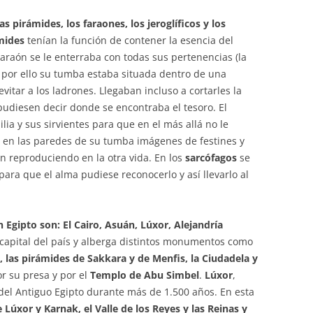
s pirámides, los faraones, los jeroglíficos y los
mides
tenían la función de contener la esencia del
Faraón se le enterraba con todas sus pertenencias (la
y por ello su tumba estaba situada dentro de una
itar a los ladrones. Llegaban incluso a cortarles la
pudiesen decir donde se encontraba el tesoro. El
ia y sus sirvientes para que en el más allá no le
n en las paredes de su tumba imágenes de festines y
n reproduciendo en la otra vida. En los
sarcófagos
se
 para que el alma pudiese reconocerlo y así llevarlo al
 Egipto son: El Cairo, Asuán, Lúxor, Alejandría
 capital del país y alberga distintos monumentos como
, las pirámides de Sakkara y de Menfis, la Ciudadela y
r su presa y por el
Templo de Abu Simbel
.
Lúxor
,
l del Antiguo Egipto durante más de 1.500 años. En esta
Lúxor y Karnak, el Valle de los Reyes y las Reinas y