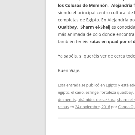
los Colosos de Memnón
.
Alejandría
siendo el principal centro cultural de
completas de Egipto. En Alejandría po
Quaitbay
.
Sharm el-Sheij
es conocida
más animada de ocio donde encontrare
también tenéis
rutas en quad por el 
Ya sabéis, si queréis ver de cerca tod
Buen Viaje.
Esta entrada se publicó en
Egipto
y está et
egipto
,
el cairo
,
esfinge
,
fortaleza quaitbay
,
de menfis
,
pirámides de sakkara
,
sharm el-s
reinas
en
24 noviembre, 2016
por
Canoa Q