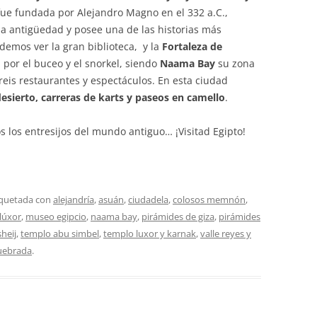
fue fundada por Alejandro Magno en el 332 a.C.,
 la antigüedad y posee una de las historias más
demos ver la gran biblioteca, y la
Fortaleza de
 por el buceo y el snorkel, siendo
Naama Bay
su zona
is restaurantes y espectáculos. En esta ciudad
desierto, carreras de karts y paseos en camello
.
os los entresijos del mundo antiguo… ¡Visitad Egipto!
iquetada con
alejandría
,
asuán
,
ciudadela
,
colosos memnón
,
lúxor
,
museo egipcio
,
naama bay
,
pirámides de giza
,
pirámides
heij
,
templo abu simbel
,
templo luxor y karnak
,
valle reyes y
uebrada
.