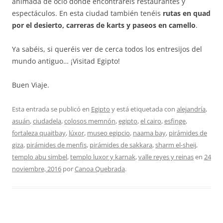
animada de ocio donde encontrareis restaurantes y
espectáculos. En esta ciudad también tenéis
rutas en quad
por el desierto, carreras de karts y paseos en camello
.
Ya sabéis, si queréis ver de cerca todos los entresijos del
mundo antiguo… ¡Visitad Egipto!
Buen Viaje.
Esta entrada se publicó en
Egipto
y está etiquetada con
alejandría
,
asuán
,
ciudadela
,
colosos memnón
,
egipto
,
el cairo
,
esfinge
,
fortaleza quaitbay
,
lúxor
,
museo egipcio
,
naama bay
,
pirámides de
giza
,
pirámides de menfis
,
pirámides de sakkara
,
sharm el-sheij
,
templo abu simbel
,
templo luxor y karnak
,
valle reyes y reinas
en
24
noviembre, 2016
por
Canoa Quebrada
.