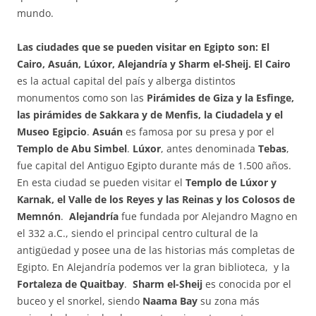
mundo.
Las ciudades que se pueden visitar en Egipto son: El
Cairo, Asuán, Lúxor, Alejandría y Sharm el-Sheij.
El Cairo
es la actual capital del país y alberga distintos
monumentos como son las
Pirámides de Giza y la Esfinge,
las pirámides de Sakkara y de Menfis, la Ciudadela y el
Museo Egipcio
.
Asuán
es famosa por su presa y por el
Templo de Abu Simbel
.
Lúxor
, antes denominada
Tebas
,
fue capital del Antiguo Egipto durante más de 1.500 años.
En esta ciudad se pueden visitar el
Templo de Lúxor y
Karnak, el Valle de los Reyes y las Reinas y los Colosos de
Memnón
.
Alejandría
fue fundada por Alejandro Magno en
el 332 a.C., siendo el principal centro cultural de la
antigüedad y posee una de las historias más completas de
Egipto. En Alejandría podemos ver la gran biblioteca, y la
Fortaleza de Quaitbay
.
Sharm el-Sheij
es conocida por el
buceo y el snorkel, siendo
Naama Bay
su zona más