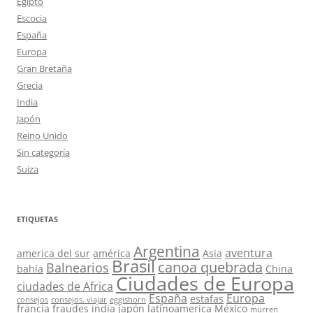
Egipto
Escocia
España
Europa
Gran Bretaña
Grecia
India
Japón
Reino Unido
Sin categoría
Suiza
ETIQUETAS
Argentina
aventura
america del sur
américa
Asia
Brasil
canoa quebrada
Balnearios
bahía
China
Ciudades de Europa
ciudades de Africa
España
Europa
estafas
consejos
consejos. viajar
eggishorn
francia
fraudes
india
japón
latinoamerica
México
mürren