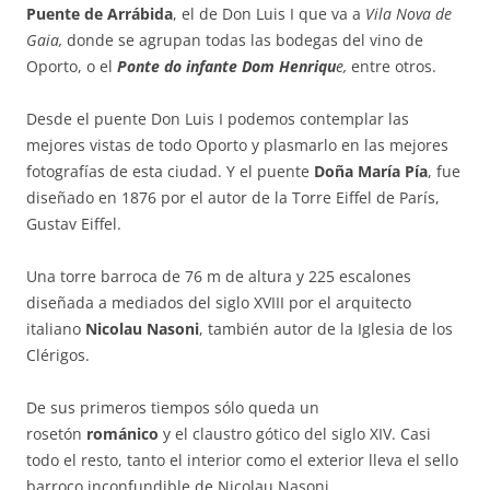
Puente de Arrábida
, el de Don Luis I que va a
Vila Nova de
Gaia,
donde se agrupan todas las bodegas del vino de
Oporto, o el
Ponte do infante Dom Henriqu
e,
entre otros.
Desde el puente Don Luis I podemos contemplar las
mejores vistas de todo Oporto y plasmarlo en las mejores
fotografías de esta ciudad. Y el puente
Doña María Pía
, fue
diseñado en 1876 por el autor de la Torre Eiffel de París,
Gustav Eiffel.
Una torre barroca de 76 m de altura y 225 escalones
diseñada a mediados del siglo XVIII por el arquitecto
italiano
Nicolau Nasoni
, también autor de la Iglesia de los
Clérigos.
De sus primeros tiempos sólo queda un
rosetón
románico
y el claustro gótico del siglo XIV. Casi
todo el resto, tanto el interior como el exterior lleva el sello
barroco inconfundible de Nicolau Nasoni.