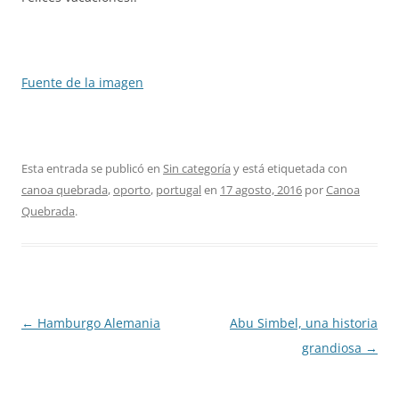
Fuente de la imagen
Esta entrada se publicó en
Sin categoría
y está etiquetada con
canoa quebrada
,
oporto
,
portugal
en
17 agosto, 2016
por
Canoa
Quebrada
.
Navegación
←
Hamburgo Alemania
Abu Simbel, una historia
de
grandiosa
→
entradas