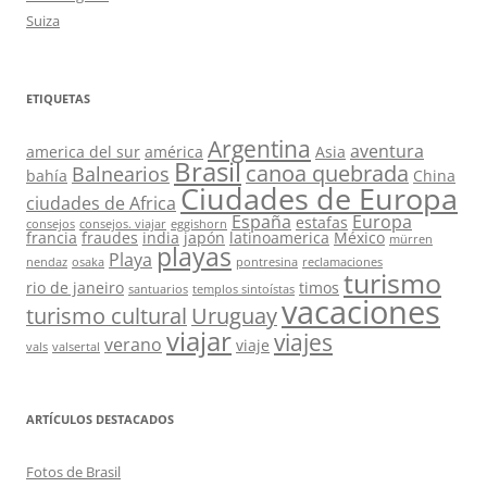
Suiza
ETIQUETAS
Argentina
aventura
america del sur
américa
Asia
Brasil
canoa quebrada
Balnearios
bahía
China
Ciudades de Europa
ciudades de Africa
España
Europa
estafas
consejos
consejos. viajar
eggishorn
francia
fraudes
india
japón
latinoamerica
México
mürren
playas
Playa
nendaz
osaka
pontresina
reclamaciones
turismo
rio de janeiro
timos
santuarios
templos sintoístas
vacaciones
turismo cultural
Uruguay
viajar
viajes
verano
viaje
vals
valsertal
ARTÍCULOS DESTACADOS
Fotos de Brasil