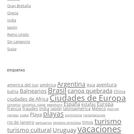
Gran Bretaña
Grecia
India
Japón
Reino Unido
Sin categoría
Suiza
ETIQUETAS
Argentina
aventura
america del sur
américa
Asia
Brasil
canoa quebrada
Balnearios
bahía
China
Ciudades de Europa
ciudades de Africa
España
Europa
estafas
consejos
consejos. viajar
eggishorn
francia
fraudes
india
japón
latinoamerica
México
mürren
playas
Playa
nendaz
osaka
pontresina
reclamaciones
turismo
rio de janeiro
timos
santuarios
templos sintoístas
vacaciones
turismo cultural
Uruguay