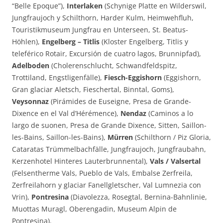
“Belle Epoque”),
Interlaken
(Schynige Platte en Wilderswil,
Jungfraujoch y Schilthorn, Harder Kulm, Heimwehfluh,
Touristikmuseum Jungfrau en Unterseen, St. Beatus-
Höhlen),
Engelberg – Titlis
(Kloster Engelberg, Titlis y
teleférico Rotair, Excursión de cuatro lagos, Brunnipfad),
Adelboden
(Cholerenschlucht, Schwandfeldspitz,
Trottiland, Engstligenfälle),
Fiesch-Eggishorn
(Eggishorn,
Gran glaciar Aletsch, Fieschertal, Binntal, Goms),
Veysonnaz
(Pirámides de Euseigne, Presa de Grande-
Dixence en el Val d’Hérémence),
Nendaz
(Caminos a lo
largo de suonen, Presa de Grande Dixence, Sitten, Saillon-
les-Bains, Saillon-les-Bains),
Mürren
(Schilthorn / Piz Gloria,
Cataratas Trümmelbachfälle, Jungfraujoch, Jungfraubahn,
Kerzenhotel Hinteres Lauterbrunnental),
Vals / Valsertal
(Felsentherme Vals, Pueblo de Vals, Embalse Zerfreila,
Zerfreilahorn y glaciar Fanellgletscher, Val Lumnezia con
Vrin),
Pontresina
(Diavolezza, Rosegtal, Bernina-Bahnlinie,
Muottas Muragl, Oberengadin, Museum Alpin de
Pontresina).