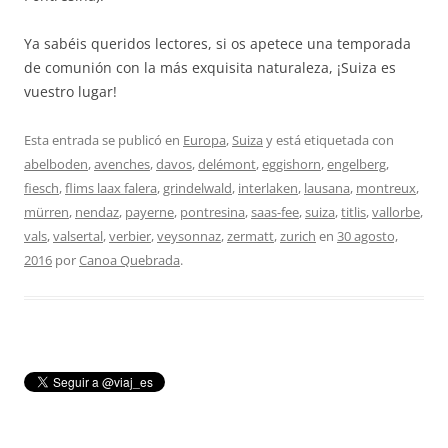
Ya sabéis queridos lectores, si os apetece una temporada
de comunión con la más exquisita naturaleza, ¡Suiza es
vuestro lugar!
Esta entrada se publicó en
Europa
,
Suiza
y está etiquetada con
abelboden
,
avenches
,
davos
,
delémont
,
eggishorn
,
engelberg
,
fiesch
,
flims laax falera
,
grindelwald
,
interlaken
,
lausana
,
montreux
,
mürren
,
nendaz
,
payerne
,
pontresina
,
saas-fee
,
suiza
,
titlis
,
vallorbe
,
vals
,
valsertal
,
verbier
,
veysonnaz
,
zermatt
,
zurich
en
30 agosto,
2016
por
Canoa Quebrada
.