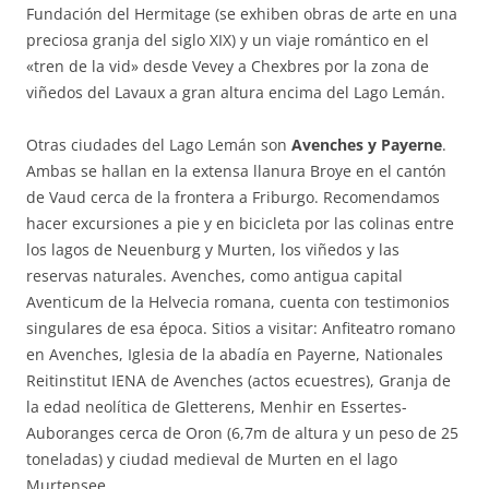
Fundación del Hermitage (se exhiben obras de arte en una
preciosa granja del siglo XIX) y un viaje romántico en el
«tren de la vid» desde Vevey a Chexbres por la zona de
viñedos del Lavaux a gran altura encima del Lago Lemán.
Otras ciudades del Lago Lemán son
Avenches y Payerne
.
Ambas se hallan en la extensa llanura Broye en el cantón
de Vaud cerca de la frontera a Friburgo. Recomendamos
hacer excursiones a pie y en bicicleta por las colinas entre
los lagos de Neuenburg y Murten, los viñedos y las
reservas naturales. Avenches, como antigua capital
Aventicum de la Helvecia romana, cuenta con testimonios
singulares de esa época. Sitios a visitar: Anfiteatro romano
en Avenches, Iglesia de la abadía en Payerne, Nationales
Reitinstitut IENA de Avenches (actos ecuestres), Granja de
la edad neolítica de Gletterens, Menhir en Essertes-
Auboranges cerca de Oron (6,7m de altura y un peso de 25
toneladas) y ciudad medieval de Murten en el lago
Murtensee.