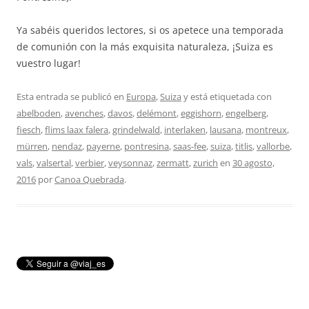
Ya sabéis queridos lectores, si os apetece una temporada
de comunión con la más exquisita naturaleza, ¡Suiza es
vuestro lugar!
Esta entrada se publicó en
Europa
,
Suiza
y está etiquetada con
abelboden
,
avenches
,
davos
,
delémont
,
eggishorn
,
engelberg
,
fiesch
,
flims laax falera
,
grindelwald
,
interlaken
,
lausana
,
montreux
,
mürren
,
nendaz
,
payerne
,
pontresina
,
saas-fee
,
suiza
,
titlis
,
vallorbe
,
vals
,
valsertal
,
verbier
,
veysonnaz
,
zermatt
,
zurich
en
30 agosto,
2016
por
Canoa Quebrada
.