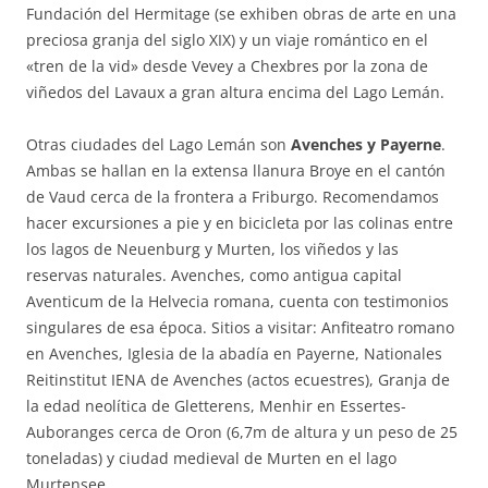
Fundación del Hermitage (se exhiben obras de arte en una
preciosa granja del siglo XIX) y un viaje romántico en el
«tren de la vid» desde Vevey a Chexbres por la zona de
viñedos del Lavaux a gran altura encima del Lago Lemán.
Otras ciudades del Lago Lemán son
Avenches y Payerne
.
Ambas se hallan en la extensa llanura Broye en el cantón
de Vaud cerca de la frontera a Friburgo. Recomendamos
hacer excursiones a pie y en bicicleta por las colinas entre
los lagos de Neuenburg y Murten, los viñedos y las
reservas naturales. Avenches, como antigua capital
Aventicum de la Helvecia romana, cuenta con testimonios
singulares de esa época. Sitios a visitar: Anfiteatro romano
en Avenches, Iglesia de la abadía en Payerne, Nationales
Reitinstitut IENA de Avenches (actos ecuestres), Granja de
la edad neolítica de Gletterens, Menhir en Essertes-
Auboranges cerca de Oron (6,7m de altura y un peso de 25
toneladas) y ciudad medieval de Murten en el lago
Murtensee.