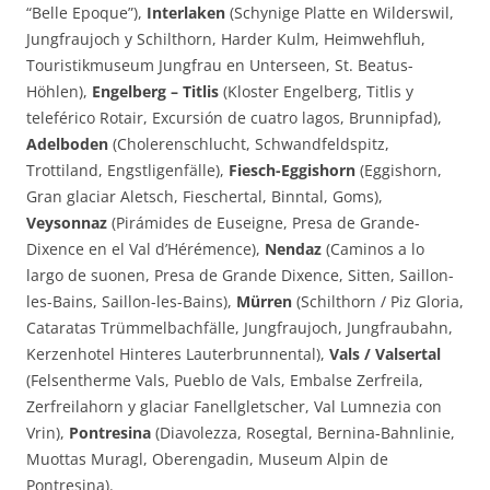
“Belle Epoque”),
Interlaken
(Schynige Platte en Wilderswil,
Jungfraujoch y Schilthorn, Harder Kulm, Heimwehfluh,
Touristikmuseum Jungfrau en Unterseen, St. Beatus-
Höhlen),
Engelberg – Titlis
(Kloster Engelberg, Titlis y
teleférico Rotair, Excursión de cuatro lagos, Brunnipfad),
Adelboden
(Cholerenschlucht, Schwandfeldspitz,
Trottiland, Engstligenfälle),
Fiesch-Eggishorn
(Eggishorn,
Gran glaciar Aletsch, Fieschertal, Binntal, Goms),
Veysonnaz
(Pirámides de Euseigne, Presa de Grande-
Dixence en el Val d’Hérémence),
Nendaz
(Caminos a lo
largo de suonen, Presa de Grande Dixence, Sitten, Saillon-
les-Bains, Saillon-les-Bains),
Mürren
(Schilthorn / Piz Gloria,
Cataratas Trümmelbachfälle, Jungfraujoch, Jungfraubahn,
Kerzenhotel Hinteres Lauterbrunnental),
Vals / Valsertal
(Felsentherme Vals, Pueblo de Vals, Embalse Zerfreila,
Zerfreilahorn y glaciar Fanellgletscher, Val Lumnezia con
Vrin),
Pontresina
(Diavolezza, Rosegtal, Bernina-Bahnlinie,
Muottas Muragl, Oberengadin, Museum Alpin de
Pontresina).