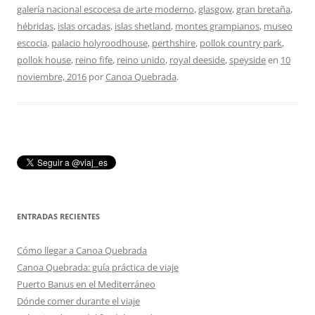
galería nacional escocesa de arte moderno
,
glasgow
,
gran bretaña
,
hébridas
,
islas orcadas
,
islas shetland
,
montes grampianos
,
museo
escocia
,
palacio holyroodhouse
,
perthshire
,
pollok country park
,
pollok house
,
reino fife
,
reino unido
,
royal deeside
,
speyside
en
10
noviembre, 2016
por
Canoa Quebrada
.
ENTRADAS RECIENTES
Cómo llegar a Canoa Quebrada
Canoa Quebrada: guía práctica de viaje
Puerto Banus en el Mediterráneo
Dónde comer durante el viaje