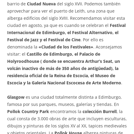
barrio de
Ciudad Nueva
del siglo XVII. Podemos también
aprovechar para ver el puerto de Leith, una zona que
alberga edificios del siglo XVIII. Recomendamos visitar esta
ciudad en agosto, ya que es cuando se celebran el
Festival
Internacional de Edimburgo, el Festival Alternativo, el
Festival de Jazz y el Festival de Cine
. Por ello es
denominada la
«Ciudad de los Festivales»
. Aconsejamos
visitar: el
Castillo de Edimburgo, el Palacio de
Holyroodhouse ( donde se encuentra Arthur’s Seat, un
volcán inactivo de más de 350 años de antigüedad), la
residencia oficial de la Reina de Escocia, el Museo de
Escocia y la Galería Nacional Escocesa de Arte Moderno
.
Glasgow
es una ciudad totalmente distinta a Edimburgo,
famosa por sus parques, museos, galerías y tiendas. En
Pollok Country Park
encontramos la
colección Burrell
, la
cual consta de 3.000 obras de arte que incluyen esculturas,
dibujos y pinturas de los siglos XV al XX, tapices medievales
y objetos orientales. La
Pollok House
alberga pinturas de