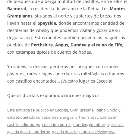
de bosques que alberga multitud de castillos, entre ellos el
Balmoral
, la residencia de verano de la Reina. Los
Montes
Grampianos
, situados al norte y cubiertos de brezo, nos
llevan hasta el
Speyside
, donde encontramos cantidad de
destilerías de whisky que podemos visitar y gozar de su
degustación. Estos montes también poseen los magníficos
pueblos de
Perthshire, Angus, Dundee y el reino de Fife
,
con estampas típicas de cuento de hadas.
Ya sabéis, si deseáis perderos por bosques con árboles
gigantes, rodear lagos con criaturas mitológicas o toparos
con castillos encantados… ¡Vuestro lugar es Escocia!
Que os divirtáis explorando rincones mágicos…
Esta entrada se publicó en
Escocia
,
Gran Bretaña
,
Reino Unido
y
está etiquetada con
aberdeen
,
angus
,
arthur's seat
,
balmoral
,
castillo edimburgo
,
colección burrell
,
dundee
,
edimburgo
,
escocia
,
galería de arte moderno
,
galería de arte y museo kelvingrove
,