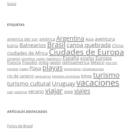
Suiza
ETIQUETAS
Argentina
aventura
america del sur
américa
Asia
Brasil
canoa quebrada
Balnearios
bahía
China
Ciudades de Europa
ciudades de Africa
España
Europa
estafas
consejos
consejos. viajar
eggishorn
francia
fraudes
india
japón
latinoamerica
México
mürren
playas
Playa
nendaz
osaka
pontresina
reclamaciones
turismo
rio de janeiro
timos
santuarios
templos sintoístas
vacaciones
turismo cultural
Uruguay
viajar
viajes
verano
viaje
vals
valsertal
ARTÍCULOS DESTACADOS
Fotos de Brasil