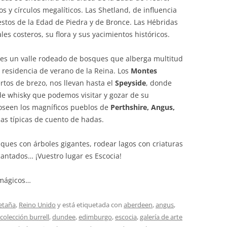
os y círculos megalíticos. Las Shetland, de influencia
stos de la Edad de Piedra y de Bronce. Las Hébridas
les costeros, su flora y sus yacimientos históricos.
 es un valle rodeado de bosques que alberga multitud
a residencia de verano de la Reina. Los
Montes
ertos de brezo, nos llevan hasta el
Speyside
, donde
de whisky que podemos visitar y gozar de su
oseen los magníficos pueblos de
Perthshire, Angus,
as típicas de cuento de hadas.
sques con árboles gigantes, rodear lagos con criaturas
cantados… ¡Vuestro lugar es Escocia!
 mágicos…
etaña
,
Reino Unido
y está etiquetada con
aberdeen
,
angus
,
colección burrell
,
dundee
,
edimburgo
,
escocia
,
galería de arte