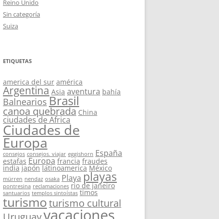
Reino Unido
Sin categoría
Suiza
ETIQUETAS
america del sur
américa
Argentina
aventura
Asia
bahía
Brasil
Balnearios
canoa quebrada
China
ciudades de Africa
Ciudades de
Europa
España
consejos
consejos. viajar
eggishorn
Europa
estafas
francia
fraudes
india
japón
latinoamerica
México
playas
Playa
mürren
nendaz
osaka
rio de janeiro
pontresina
reclamaciones
timos
santuarios
templos sintoístas
turismo
turismo cultural
vacaciones
Uruguay