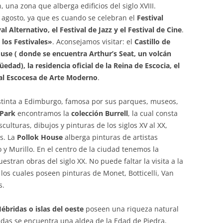
 una zona que alberga edificios del siglo XVIII.
agosto, ya que es cuando se celebran el
Festival
l Alternativo, el Festival de Jazz y el Festival de Cine
.
los Festivales»
. Aconsejamos visitar: el
Castillo de
use ( donde se encuentra Arthur’s Seat, un volcán
dad), la residencia oficial de la Reina de Escocia, el
nal Escocesa de Arte Moderno
.
stinta a Edimburgo, famosa por sus parques, museos,
 Park
encontramos la
colección Burrell
, la cual consta
culturas, dibujos y pinturas de los siglos XV al XX,
es. La
Pollok House
alberga pinturas de artistas
o y Murillo. En el centro de la ciudad tenemos la
stran obras del siglo XX. No puede faltar la visita a la
, los cuales poseen pinturas de Monet, Botticelli, Van
s.
Hébridas o islas del oeste
poseen una riqueza natural
adas se encuentra una aldea de la Edad de Piedra,