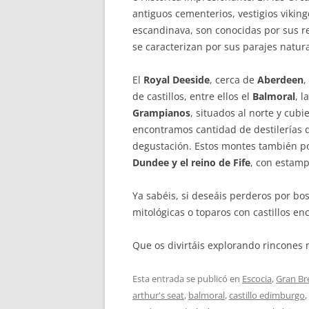
antiguos cementerios, vestigios viking
escandinava, son conocidas por sus re
se caracterizan por sus parajes natura
El
Royal Deeside
, cerca de
Aberdeen
,
de castillos, entre ellos el
Balmoral
, l
Grampianos
, situados al norte y cubi
encontramos cantidad de destilerías 
degustación. Estos montes también p
Dundee y el reino de Fife
, con estamp
Ya sabéis, si deseáis perderos por bo
mitológicas o toparos con castillos en
Que os divirtáis explorando rincones
Esta entrada se publicó en
Escocia
,
Gran Br
arthur's seat
,
balmoral
,
castillo edimburgo
,