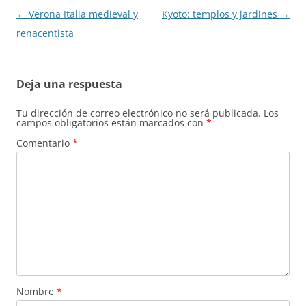
Navegación
←
Verona Italia medieval y
Kyoto: templos y jardines
→
de
renacentista
entradas
Deja una respuesta
Tu dirección de correo electrónico no será publicada.
Los
campos obligatorios están marcados con
*
Comentario
*
Nombre
*