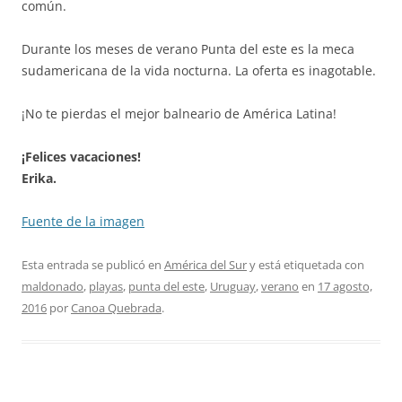
común.
Durante los meses de verano Punta del este es la meca
sudamericana de la vida nocturna. La oferta es inagotable.
¡No te pierdas el mejor balneario de América Latina!
¡Felices vacaciones!
Erika.
Fuente de la imagen
Esta entrada se publicó en
América del Sur
y está etiquetada con
maldonado
,
playas
,
punta del este
,
Uruguay
,
verano
en
17 agosto,
2016
por
Canoa Quebrada
.