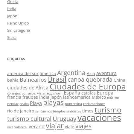
Grecia
India
Japón
Reino Unido
Sin categoría
Suiza
ETIQUETAS
Argentina
aventura
america del sur
américa
Asia
Brasil
canoa quebrada
Balnearios
bahía
China
Ciudades de Europa
ciudades de Africa
España
Europa
estafas
consejos
consejos. viajar
eggishorn
francia
fraudes
india
japón
latinoamerica
México
mürren
playas
Playa
nendaz
osaka
pontresina
reclamaciones
turismo
rio de janeiro
timos
santuarios
templos sintoístas
vacaciones
turismo cultural
Uruguay
viajar
viajes
verano
viaje
vals
valsertal