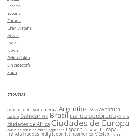
Escocia
España
Europa
Gran Bretaña
Grecia
India
Japón
Reino Unido
Sin categoría
Suiza
ETIQUETAS
Argentina
aventura
america del sur
américa
Asia
Brasil
canoa quebrada
Balnearios
bahía
China
Ciudades de Europa
ciudades de Africa
España
Europa
estafas
consejos
consejos. viajar
eggishorn
francia
fraudes
india
japón
latinoamerica
México
mürren