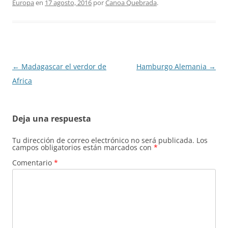
Europa
en
17 agosto, 2016
por
Canoa Quebrada
.
Navegación
←
Madagascar el verdor de
Hamburgo Alemania
→
de
Africa
entradas
Deja una respuesta
Tu dirección de correo electrónico no será publicada.
Los
campos obligatorios están marcados con
*
Comentario
*