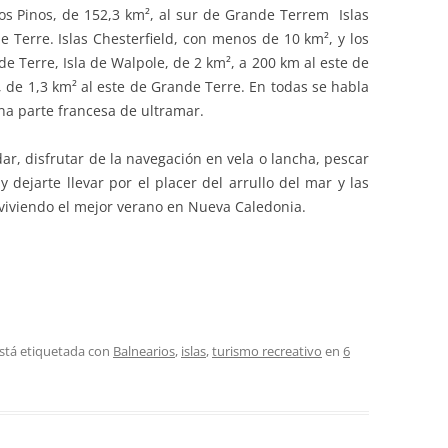
os Pinos, de 152,3 km², al sur de Grande Terrem Islas
e Terre. Islas Chesterfield, con menos de 10 km², y los
de Terre, Isla de Walpole, de 2 km², a 200 km al este de
 de 1,3 km² al este de Grande Terre. En todas se habla
a parte francesa de ultramar.
r, disfrutar de la navegación en vela o lancha, pescar
 dejarte llevar por el placer del arrullo del mar y las
e viviendo el mejor verano en Nueva Caledonia.
stá etiquetada con
Balnearios
,
islas
,
turismo recreativo
en
6