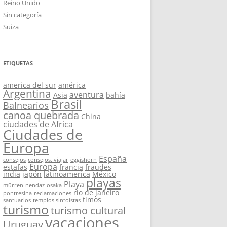
Reino Unido
Sin categoría
Suiza
ETIQUETAS
america del sur
américa
Argentina
aventura
Asia
bahía
Brasil
Balnearios
canoa quebrada
China
ciudades de Africa
Ciudades de
Europa
España
consejos
consejos. viajar
eggishorn
Europa
estafas
francia
fraudes
india
japón
latinoamerica
México
playas
Playa
mürren
nendaz
osaka
rio de janeiro
pontresina
reclamaciones
timos
santuarios
templos sintoístas
turismo
turismo cultural
vacaciones
Uruguay