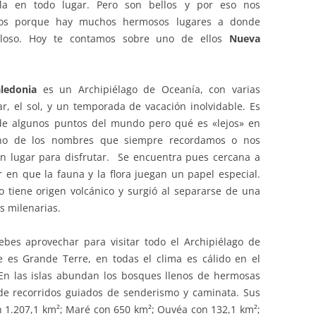
ila en todo lugar. Pero son bellos y por eso nos
icos porque hay muchos hermosos lugares a donde
buloso. Hoy te contamos sobre uno de ellos
Nueva
aledonia
es un Archipiélago de Oceanía, con varias
r, el sol, y un temporada de vacación inolvidable. Es
sde algunos puntos del mundo pero qué es «lejos» en
uno de los nombres que siempre recordamos o nos
n lugar para disfrutar. Se encuentra pues cercana a
r en que la fauna y la flora juegan un papel especial.
tiene origen volcánico y surgió al separarse de una
s milenarias.
ebes aprovechar para visitar todo el Archipiélago de
e es Grande Terre, en todas el clima es cálido en el
 En las islas abundan los bosques llenos de hermosas
 de recorridos guiados de senderismo y caminata. Sus
con 1.207,1 km²; Maré con 650 km²; Ouvéa con 132,1 km²;