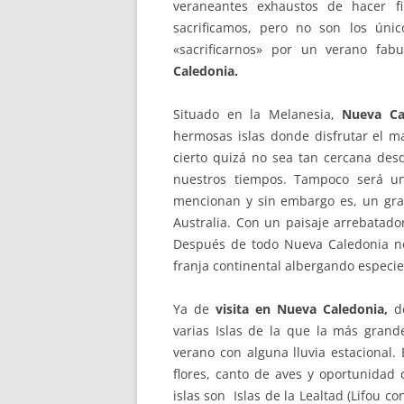
veraneantes exhaustos de hacer f
sacrificamos, pero no son los ún
«sacrificarnos» por un verano fa
Caledonia.
Situado en la Melanesia,
Nueva C
hermosas islas donde disfrutar el ma
cierto quizá no sea tan cercana de
nuestros tiempos. Tampoco será 
mencionan y sin embargo es, un gra
Australia. Con un paisaje arrebatado
Después de todo Nueva Caledonia no 
franja continental albergando especie
Ya de
visita en Nueva Caledonia,
d
varias Islas de la que la más grand
verano con alguna lluvia estacional.
flores, canto de aves y oportunidad
islas son Islas de la Lealtad (Lifou 