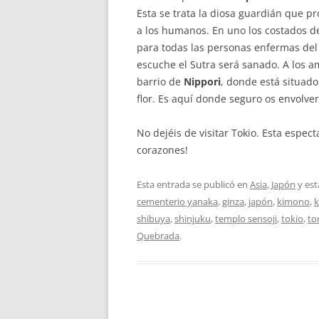
Esta se trata la diosa guardián que pr
a los humanos. En uno los costados de
para todas las personas enfermas del
escuche el Sutra será sanado. A los a
barrio de
Nippori
, donde está situado
flor. Es aquí donde seguro os envolver
No dejéis de visitar Tokio. Esta espe
corazones!
Esta entrada se publicó en
Asia
,
Japón
y est
cementerio yanaka
,
ginza
,
japón
,
kimono
,
shibuya
,
shinjuku
,
templo sensoji
,
tokio
,
to
Quebrada
.