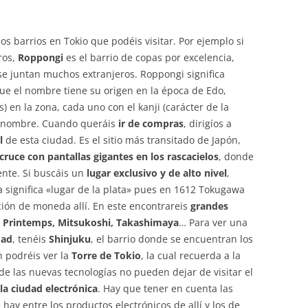
ios barrios en Tokio que podéis visitar. Por ejemplo si
ros,
Roppongi
es el barrio de copas por excelencia,
e juntan muchos extranjeros. Roppongi significa
que el nombre tiene su origen en la época de Edo,
) en la zona, cada uno con el kanji (carácter de la
u nombre. Cuando queráis
ir de compras
, dirigíos a
l
de esta ciudad. Es el sitio más transitado de Japón,
ruce con pantallas gigantes en los rascacielos
, donde
nte. Si buscáis un
lugar exclusivo y de alto nivel
,
a significa «lugar de la plata» pues en 1612 Tokugawa
ción de moneda allí. En este encontrareis
grandes
 Printemps, Mitsukoshi, Takashimaya
… Para ver una
dad
, tenéis
Shinjuku
, el barrio donde se encuentran los
 podréis ver la
Torre de Tokio
, la cual recuerda a la
 de las nuevas tecnologías no pueden dejar de visitar el
a ciudad electrónica
. Hay que tener en cuenta las
 hay entre los productos electrónicos de allí y los de