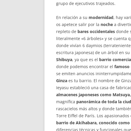
grupo de ejecutivos trajeados.
En relación a su
modernidad
, hay var
os apetece salir por la
noche
a diverti
repleto de
bares occidentales
donde s
literalmente «6 árboles» y se cuenta 
donde vivían 6 daymios (terratenientes
escritura japonesa) de un árbol en s
Shibuya
, ya que es el
barrio comercia
donde podemos encontrar el
famoso c
se emiten anuncios ininterrumpidame
Ginza
es tu barrio. El nombre de Ginz
Ieyasu estableció una casa de fabrica
almacenes japoneses como Matsuya,
magnífica
panorámica de toda la ciu
rascacielos más altos y donde también
Torre Eiffel de París. Los apasionados
barrio de Akihabara, conocido como l
diferencias técnicas y funcionales que