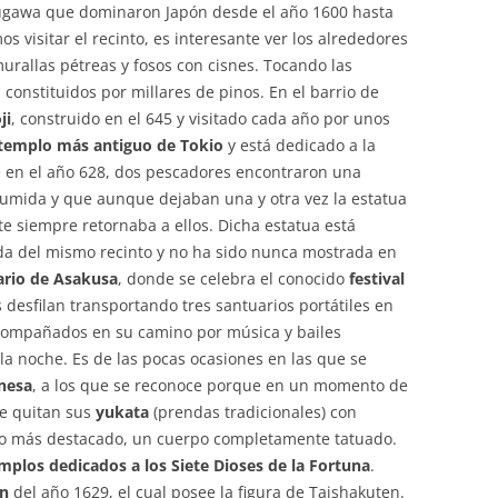
kugawa que dominaron Japón desde el año 1600 hasta
 visitar el recinto, es interesante ver los alrededores
urallas pétreas y fosos con cisnes. Tocando las
 constituidos por millares de pinos. En el barrio de
ji
, construido en el 645 y visitado cada año por unos
templo más antiguo de Tokio
y está dedicado a la
e en el año 628, dos pescadores encontraron una
 Sumida y que aunque dejaban una y otra vez la estatua
te siempre retornaba a ellos. Dicha estatua está
a del mismo recinto y no ha sido nunca mostrada en
ario de Asakusa
, donde se celebra el conocido
festival
s desfilan transportando tres santuarios portátiles en
acompañados en su camino por música y bailes
la noche. Es de las pocas ocasiones en las que se
nesa
, a los que se reconoce porque en un momento de
se quitan sus
yukata
(prendas tradicionales) con
sgo más destacado, un cuerpo completamente tatuado.
plos dedicados a los Siete Dioses de la Fortuna
.
en
del año 1629, el cual posee la figura de Taishakuten.