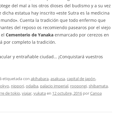
otege del mal a los otros dioses del budismo y a su vez
 dicha estatua hay inscrito «este Sutra es la medicina
 mundo». Cuenta la tradición que todo enfermo que
mantes del reposo os recomiendo pasearos por el viejo
 el
Cementerio de Yanaka
enmarcado por cerezos en
á por completo la tradición.
ctacular y entrañable ciudad… ¡Conquistará vuestros
á etiquetada con
akihabara
,
asakusa
,
capital de japón
,
kokyo
,
nippori
,
odaiba
,
palacio imperial
,
roopongi
,
shibamata
,
rre de tokio
,
viajar
,
yukata
en
12 octubre, 2016
por
Canoa