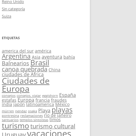
Reino Unido
Sin categoría
Suiza
ETIQUETAS
america del sur
américa
Argentina
aventura
Asia
bahía
Brasil
Balnearios
canoa quebrada
China
ciudades de Africa
Ciudades de
Europa
España
consejos
consejos. viajar
eggishorn
Europa
estafas
francia
fraudes
india
japón
latinoamerica
México
playas
Playa
mürren
nendaz
osaka
rio de janeiro
pontresina
reclamaciones
timos
santuarios
templos sintoístas
turismo
turismo cultural
vacaciones
Uruguay