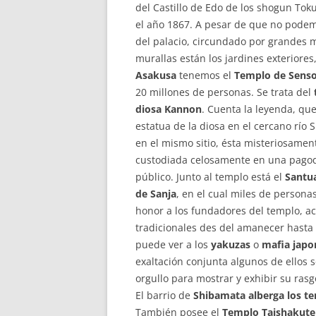
del Castillo de Edo de los shogun To
el año 1867. A pesar de que no podemos
del palacio, circundado por grandes m
murallas están los jardines exteriores,
Asakusa
tenemos el
Templo de Senso
20 millones de personas. Se trata del
diosa Kannon
. Cuenta la leyenda, qu
estatua de la diosa en el cercano río
en el mismo sitio, ésta misteriosamen
custodiada celosamente en una pagod
público. Junto al templo está el
Santu
de Sanja
, en el cual miles de persona
honor a los fundadores del templo, 
tradicionales des del amanecer hasta 
puede ver a los
yakuzas
o
mafia japo
exaltación conjunta algunos de ellos 
orgullo para mostrar y exhibir su ra
El barrio de
Shibamata alberga los tem
También posee el
Templo Taishakut