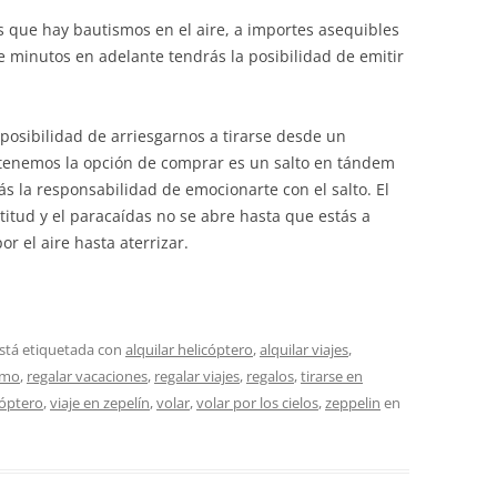
que hay bautismos en el aire, a importes asequibles
ce minutos en adelante tendrás la posibilidad de emitir
.
posibilidad de arriesgarnos a tirarse desde un
 tenemos la opción de comprar es un salto en tándem
ás la responsabilidad de emocionarte con el salto. El
titud y el paracaídas no se abre hasta que estás a
r el aire hasta aterrizar.
stá etiquetada con
alquilar helicóptero
,
alquilar viajes
,
smo
,
regalar vacaciones
,
regalar viajes
,
regalos
,
tirarse en
cóptero
,
viaje en zepelín
,
volar
,
volar por los cielos
,
zeppelin
en