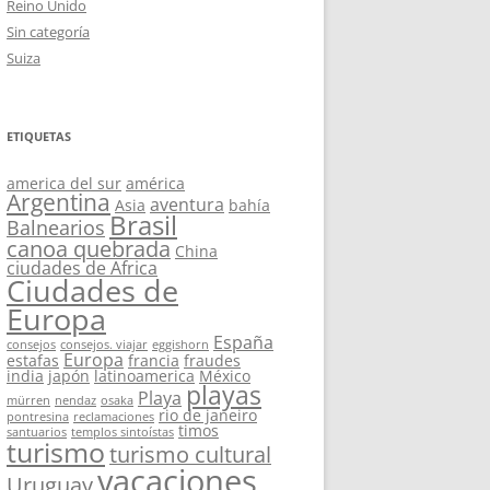
Reino Unido
Sin categoría
Suiza
ETIQUETAS
america del sur
américa
Argentina
aventura
Asia
bahía
Brasil
Balnearios
canoa quebrada
China
ciudades de Africa
Ciudades de
Europa
España
consejos
consejos. viajar
eggishorn
Europa
estafas
francia
fraudes
india
japón
latinoamerica
México
playas
Playa
mürren
nendaz
osaka
rio de janeiro
pontresina
reclamaciones
timos
santuarios
templos sintoístas
turismo
turismo cultural
vacaciones
Uruguay