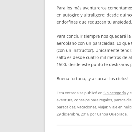
Para los más aventureros comentamos 
en autogiro y ultraligero: desde quin
endorfinas que reduzcan tu ansiedad
Para concluir siempre nos quedará la 
aeroplano con un paracaídas. Lo que
(con un instructor). Únicamente tendr
salto es desde cuatro mil metros de al
1500: desde este punto te deslizarás po
Buena fortuna, ¡y a surcar los cielos!
Esta entrada se publicó en
Sin categoría
y e
aventura
,
consejos para regalos
,
paracaidi
paracaídas
,
vacaciones
,
viajar
,
viaje en heli
29 diciembre, 2016
por
Canoa Quebrada
.