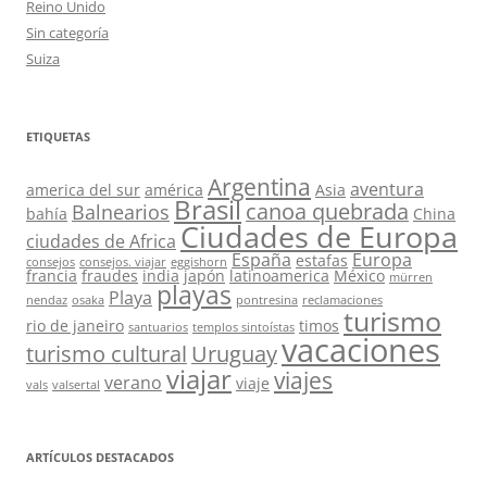
Reino Unido
Sin categoría
Suiza
ETIQUETAS
Argentina
aventura
america del sur
américa
Asia
Brasil
canoa quebrada
Balnearios
bahía
China
Ciudades de Europa
ciudades de Africa
España
Europa
estafas
consejos
consejos. viajar
eggishorn
francia
fraudes
india
japón
latinoamerica
México
mürren
playas
Playa
nendaz
osaka
pontresina
reclamaciones
turismo
rio de janeiro
timos
santuarios
templos sintoístas
vacaciones
turismo cultural
Uruguay
viajar
viajes
verano
viaje
vals
valsertal
ARTÍCULOS DESTACADOS