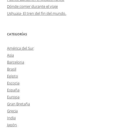
Dónde comer durante el viaje
Ushuaia- El tren del fin del mundo.
CATEGORÍAS
América del Sur
Asia
Barcelona
Brasil
Egipto
Escocia
España
Europa
Gran Bretaña
Grecia
India
Japón