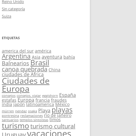
Reino Unido
Sin categoría
Suiza
ETIQUETAS
america del sur
américa
Argentina
aventura
Asia
bahía
Brasil
Balnearios
canoa quebrada
China
ciudades de Africa
Ciudades de
Europa
España
consejos
consejos. viajar
eggishorn
Europa
estafas
francia
fraudes
india
japón
latinoamerica
México
playas
Playa
mürren
nendaz
osaka
rio de janeiro
pontresina
reclamaciones
timos
santuarios
templos sintoístas
turismo
turismo cultural
vacaciones
Uruguay