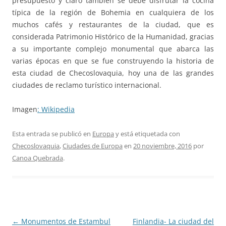
presupuesto y claro también se debe disfrutar la cocina
típica de la región de Bohemia en cualquiera de los
muchos cafés y restaurantes de la ciudad, que es
considerada Patrimonio Histórico de la Humanidad, gracias
a su importante complejo monumental que abarca las
varias épocas en que se fue construyendo la historia de
esta ciudad de Checoslovaquia, hoy una de las grandes
ciudades de reclamo turístico internacional.
Imagen
: Wikipedia
Esta entrada se publicó en
Europa
y está etiquetada con
Checoslovaquia
,
Ciudades de Europa
en
20 noviembre, 2016
por
Canoa Quebrada
.
Navegación
←
Monumentos de Estambul
Finlandia- La ciudad del