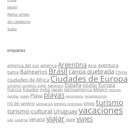
Japón
Reino Unido
Sin categoría
Suiza
ETIQUETAS
Argentina
aventura
america del sur
américa
Asia
Brasil
canoa quebrada
Balnearios
bahía
China
Ciudades de Europa
ciudades de Africa
España
Europa
estafas
consejos
consejos. viajar
eggishorn
francia
fraudes
india
japón
latinoamerica
México
mürren
playas
Playa
nendaz
osaka
pontresina
reclamaciones
turismo
rio de janeiro
timos
santuarios
templos sintoístas
vacaciones
turismo cultural
Uruguay
viajar
viajes
verano
viaje
vals
valsertal