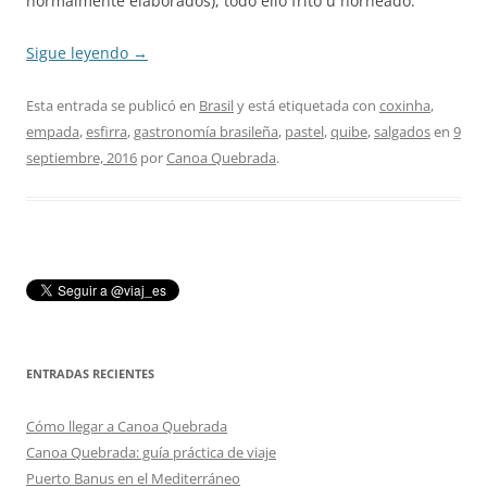
normalmente elaborados), todo ello frito u horneado.
Sigue leyendo
→
Esta entrada se publicó en
Brasil
y está etiquetada con
coxinha
,
empada
,
esfirra
,
gastronomía brasileña
,
pastel
,
quibe
,
salgados
en
9
septiembre, 2016
por
Canoa Quebrada
.
ENTRADAS RECIENTES
Cómo llegar a Canoa Quebrada
Canoa Quebrada: guía práctica de viaje
Puerto Banus en el Mediterráneo