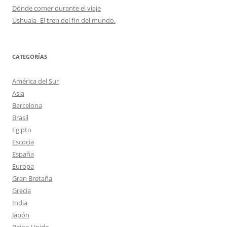
Dónde comer durante el viaje
Ushuaia- El tren del fin del mundo.
CATEGORÍAS
América del Sur
Asia
Barcelona
Brasil
Egipto
Escocia
España
Europa
Gran Bretaña
Grecia
India
Japón