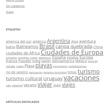
Reino Unido
Sin categoría
Suiza
ETIQUETAS
Argentina
aventura
america del sur
américa
Asia
Brasil
canoa quebrada
Balnearios
bahía
China
Ciudades de Europa
ciudades de Africa
España
Europa
estafas
consejos
consejos. viajar
eggishorn
francia
fraudes
india
japón
latinoamerica
México
mürren
playas
Playa
nendaz
osaka
pontresina
reclamaciones
turismo
rio de janeiro
timos
santuarios
templos sintoístas
vacaciones
turismo cultural
Uruguay
viajar
viajes
verano
viaje
vals
valsertal
ARTÍCULOS DESTACADOS